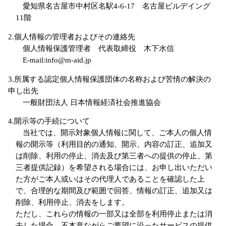
愛知県名古屋市中村区名駅4-6-17 名古屋ビルデイング
11階
2.個人情報の管理者およびその連絡先
個人情報保護管理者 代表取締役 木下水信
E-mail:info@m-aid.jp
3.所属する認定個人情報保護団体の名称および苦情の解決の
申し出先
一般財団法人 日本情報経済社会推進協会
4.開示等の手続について
当社では、開示対象個人情報に関して、ご本人の個人情
報の開示等（利用目的の通知、開示、内容の訂正、追加又
は削除、利用の停止、消去及び第三者への提供の停止、第
三者提供記録）を希望される場合には、お申し出いただい
た方がご本人或いはその代理人であることを確認した上
で、合理的な期間及び範囲で回答、情報の訂正、追加又は
削除、利用停止、消去をします。
ただし、これらの情報の一部又は全部を利用停止または消
去した場合、不本意ながらご要望に沿ったサービスの提供