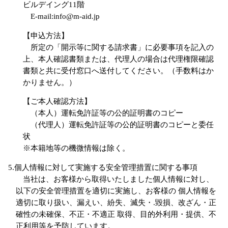
ビルデイング11階
E-mail:info@m-aid.jp
【申込方法】
所定の「開示等に関する請求書」に必要事項を記入の
上、本人確認書類または、代理人の場合は代理権限確認
書類と共に受付窓口へ送付してください。（手数料はか
かりません。）
【ご本人確認方法】
（本人）運転免許証等の公的証明書のコピー
（代理人）運転免許証等の公的証明書のコピーと委任
状
※本籍地等の機微情報は除く。
5.個人情報に対して実施する安全管理措置に関する事項
当社は、お客様から取得いたしました個人情報に対し、
以下の安全管理措置を適切に実施し、お客様の 個人情報を
適切に取り扱い、漏えい、紛失、滅失・.毀損、改ざん・正
確性の未確保、不正・不適正 取得、目的外利用・提供、不
正利用等を予防しています。