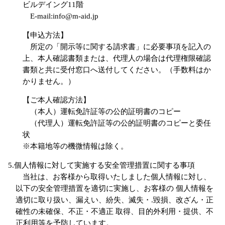
ビルデイング11階
E-mail:info@m-aid.jp
【申込方法】
所定の「開示等に関する請求書」に必要事項を記入の
上、本人確認書類または、代理人の場合は代理権限確認
書類と共に受付窓口へ送付してください。（手数料はか
かりません。）
【ご本人確認方法】
（本人）運転免許証等の公的証明書のコピー
（代理人）運転免許証等の公的証明書のコピーと委任
状
※本籍地等の機微情報は除く。
5.個人情報に対して実施する安全管理措置に関する事項
当社は、お客様から取得いたしました個人情報に対し、
以下の安全管理措置を適切に実施し、お客様の 個人情報を
適切に取り扱い、漏えい、紛失、滅失・.毀損、改ざん・正
確性の未確保、不正・不適正 取得、目的外利用・提供、不
正利用等を予防しています。