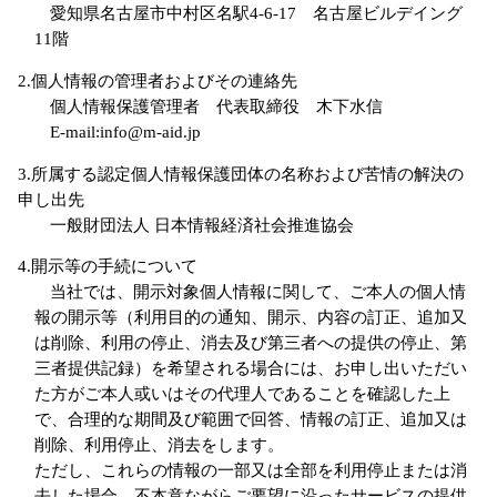
愛知県名古屋市中村区名駅4-6-17 名古屋ビルデイング
11階
2.個人情報の管理者およびその連絡先
個人情報保護管理者 代表取締役 木下水信
E-mail:info@m-aid.jp
3.所属する認定個人情報保護団体の名称および苦情の解決の
申し出先
一般財団法人 日本情報経済社会推進協会
4.開示等の手続について
当社では、開示対象個人情報に関して、ご本人の個人情
報の開示等（利用目的の通知、開示、内容の訂正、追加又
は削除、利用の停止、消去及び第三者への提供の停止、第
三者提供記録）を希望される場合には、お申し出いただい
た方がご本人或いはその代理人であることを確認した上
で、合理的な期間及び範囲で回答、情報の訂正、追加又は
削除、利用停止、消去をします。
ただし、これらの情報の一部又は全部を利用停止または消
去した場合、不本意ながらご要望に沿ったサービスの提供